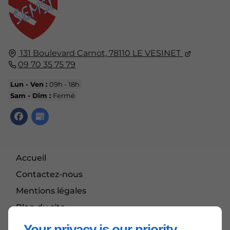
131 Boulevard Carnot,
78110
LE VESINET
09 70 35 75 79
Lun - Ven :
09h - 18h
Sam - Dim :
Fermé
Accueil
Contactez-nous
Mentions légales
Plan du site
Your privacy is our priority